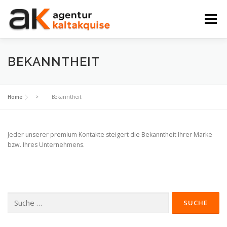
Zum
Inhalt
Menü
springen
KONTAKT
DER UNTERSCHIED
ABLAUF
BEKANNTHEIT
Home
>
Bekanntheit
Jeder unserer premium Kontakte steigert die Bekanntheit Ihrer Marke
bzw. Ihres Unternehmens.
Suche
nach: